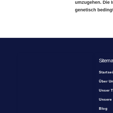
umzugehen. Die In
genetisch bedingt
Sitem
Startsei
Über U
Unser 
Unsere
Blog