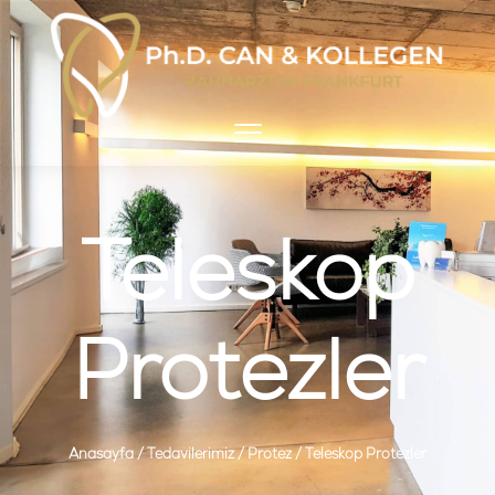
Teleskop
Protezler
Anasayfa
/
Tedavilerimiz
/
Protez
/
Teleskop Protezler